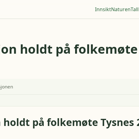
Innsikt
Naturen
Tall
jon holdt på folkemøte
sjonen
 holdt på folkemøte Tysnes 