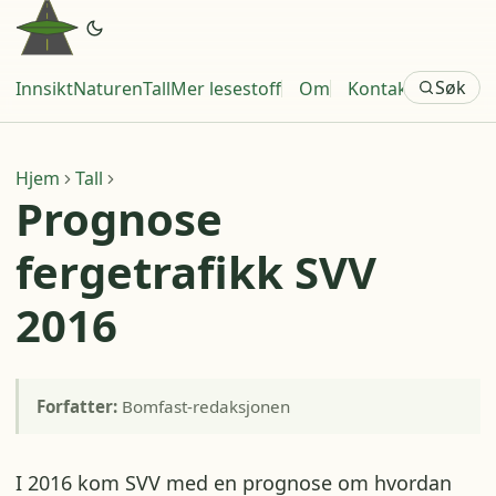
Søk
Innsikt
Naturen
Tall
Mer lesestoff
Om
Kontakt
Hjem
Tall
Prognose
fergetrafikk SVV
2016
Forfatter:
Bomfast-redaksjonen
I 2016 kom SVV med en prognose om hvordan